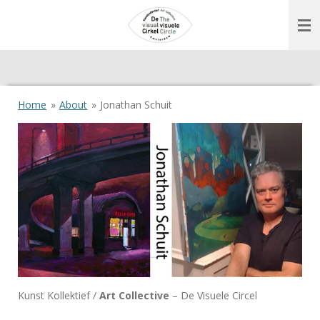
Ga
direct
naar
de
hoofdinhoud
Home
»
About
»
Jonathan Schuit
Kunst Kollektief /
Art Collective
– De Visuele Circel