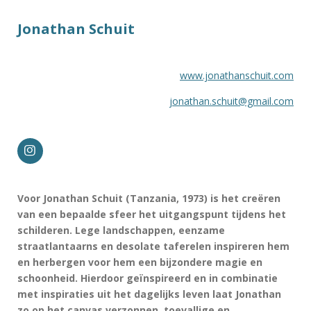
Jonathan Schuit
www.jonathanschuit.com
jonathan.schuit@gmail.com
I
n
s
t
Voor Jonathan Schuit (Tanzania, 1973) is het creëren
a
g
van een bepaalde sfeer het uitgangspunt tijdens het
r
schilderen. Lege landschappen, eenzame
a
m
straatlantaarns en desolate taferelen inspireren hem
en herbergen voor hem een bijzondere magie en
schoonheid. Hierdoor geïnspireerd en in combinatie
met inspiraties uit het dagelijks leven laat Jonathan
zo op het canvas verzonnen, toevallige en