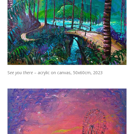
S
ee you there
– acrylic on canvas, 50x60cm, 2023