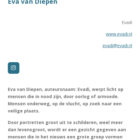
Eva van Diepen
Evadi
www.evadi.nl
evadi@evadi.nl
I
n
s
t
Eva van Diepen, auteursnaam: Evadi, werpt licht op
a
g
mensen die in nood zijn, door oorlog of armoede.
r
Mensen onderweg, op de vlucht, op zoek naar een
a
m
veilige plaats.
Door portretten groot uit te schilderen, weel meer
dan levensgroot, wordt er een gezicht gegeven aan
mensen die in het nieuws een grote groep vormen